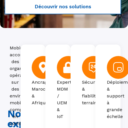
Découvrir nos solutions
Mobiconnect
accompagne
des
organisations
opérant
Ancrage
Expertise
Sécurité
Déploiem
sur
Maroc
MDM
&
&
des
&
/
fiabilité
support
environnements
Afrique
UEM
terrain
à
mobiles
&
grande
complexes,
Nos
IoT
échelle
en
expertises
combinant