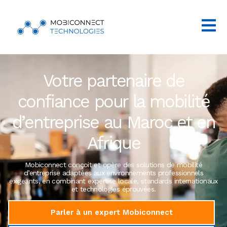
Votre partenaire de
confiance pour la mobilité
d’entreprise au Maroc et en
Afrique
Mobiconnect conçoit et opère des solutions de mobilité
d’entreprise adaptées aux environnements professionnels
exigeants, en combinant expertise locale, standards internationaux
et technologies éprouvées.
Parler à un expert Mobiconnect