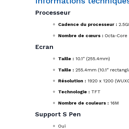
Informations technique
Processeur
Cadence du processeur :
2.5G
Nombre de cœurs
:
Octa-Core
Ecran
Taille :
10.1″ (255.4mm)
Taille :
255.4mm (10.1″ rectangl
Résolution :
1920 x 1200 (WUX
Technologie :
TFT
Nombre de couleurs :
16M
Support S Pen
Oui