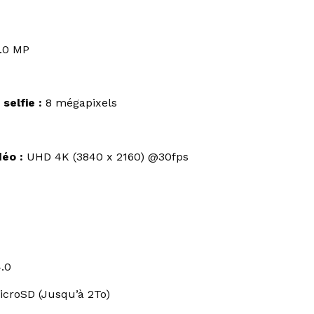
.0 MP
selfie :
8 mégapixels
déo :
UHD 4K (3840 x 2160) @30fps
.0
icroSD (Jusqu’à 2To)