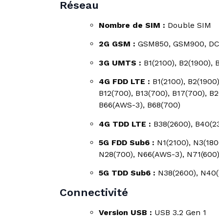
Réseau
Nombre de SIM :
Double SIM
2G GSM :
GSM850, GSM900, DC
3G UMTS :
B1(2100), B2(1900), 
4G FDD LTE :
B1(2100), B2(1900
B12(700), B13(700), B17(700), B2
B66(AWS-3), B68(700)
4G TDD LTE :
B38(2600), B40(2
5G FDD Sub6 :
N1(2100), N3(180
N28(700), N66(AWS-3), N71(600
5G TDD Sub6 :
N38(2600), N40(
Connectivité
Version USB :
USB 3.2 Gen 1